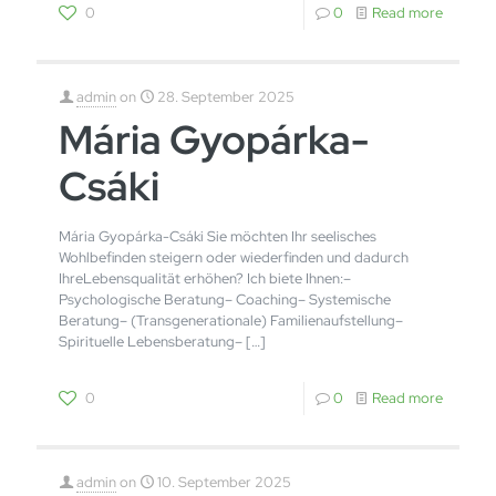
0
0
Read more
admin
on
28. September 2025
Mária Gyopárka-
Csáki
Mária Gyopárka-Csáki Sie möchten Ihr seelisches
Wohlbefinden steigern oder wiederfinden und dadurch
IhreLebensqualität erhöhen? Ich biete Ihnen:–
Psychologische Beratung– Coaching– Systemische
Beratung– (Transgenerationale) Familienaufstellung–
Spirituelle Lebensberatung–
[…]
0
0
Read more
admin
on
10. September 2025