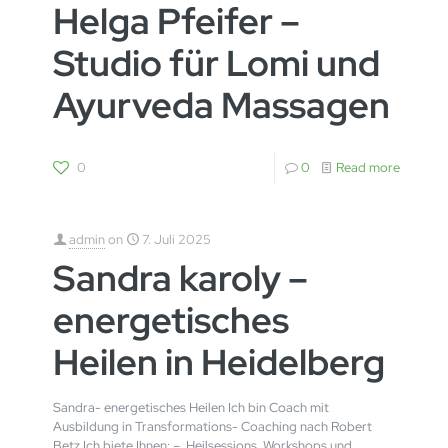
Helga Pfeifer –
Studio für Lomi und
Ayurveda Massagen
0
0
Read more
admin
on
7. Juli 2025
Sandra karoly –
energetisches
Heilen in Heidelberg
Sandra- energetisches Heilen Ich bin Coach mit
Ausbildung in Transformations- Coaching nach Robert
Betz Ich biete Ihnen: – Heilsessions, Workshops und