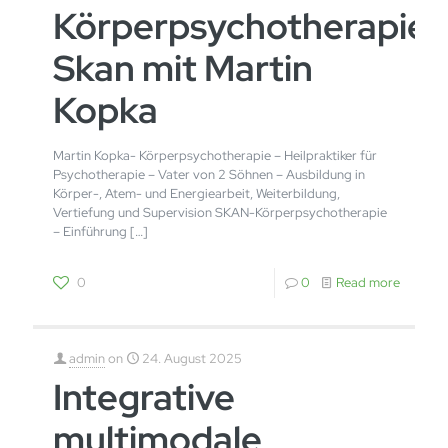
Körperpsychotherapie
Skan mit Martin
Kopka
Martin Kopka- Körperpsychotherapie – Heilpraktiker für
Psychotherapie – Vater von 2 Söhnen – Ausbildung in
Körper-, Atem- und Energiearbeit, Weiterbildung,
Vertiefung und Supervision SKAN-Körperpsychotherapie
– Einführung
[…]
0
0
Read more
admin
on
24. August 2025
Integrative
multimodale