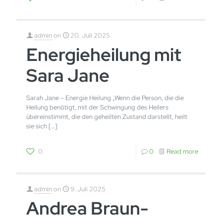
admin
on
20. Juli 2025
Energieheilung mit
Sara Jane
Sarah Jane – Energie Heilung „Wenn die Person, die die
Heilung benötigt, mit der Schwingung des Heilers
übereinstimmt, die den geheilten Zustand darstellt, heilt
sie sich
[…]
0
0
Read more
admin
on
9. Juli 2025
Andrea Braun-