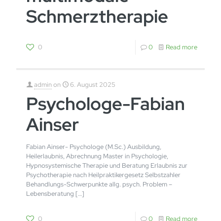
Schmerztherapie
0
0
Read more
admin
on
6. August 2025
Psychologe-Fabian
Ainser
Fabian Ainser- Psychologe (M.Sc.) Ausbildung,
Heilerlaubnis, Abrechnung Master in Psychologie,
Hypnosystemische Therapie und Beratung Erlaubnis zur
Psychotherapie nach Heilpraktikergesetz Selbstzahler
Behandlungs-Schwerpunkte allg. psych. Problem –
Lebensberatung
[…]
0
0
Read more